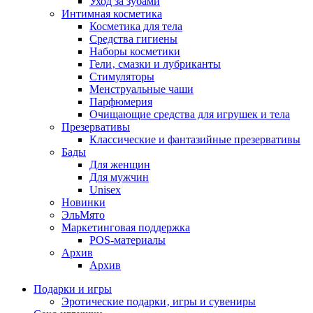
Уход за зубами
Интимная косметика
Косметика для тела
Средства гигиены
Наборы косметики
Гели‚ смазки и лубриканты
Стимуляторы
Менструальные чаши
Парфюмерия
Очищающие средства для игрушек и тела
Презервативы
Классические и фантазийные презервативы
Бады
Для женщин
Для мужчин
Unisex
Новинки
ЭльМято
Маркетинговая поддержка
POS-материалы
Архив
Архив
Подарки и игры
Эротические подарки‚ игры и сувениры