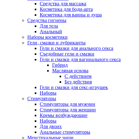
Средства для массажа
Косметика для боди-арта
Косметика для ванны и душа
Средства гигиены
Для тела
Анальный
Наборы косметики
Гели‚ смазки и лубриканты
Гели и смазки для анального секса
Съедобные гели и смазки
Гели и смазки для вагинального секса
Гибрид
Масляная основа
С действием
Без действия
Гели и смазки для секс-игрушек
Наборы
Стимуляторы
Стимуляторы для мужчин
Стимуляторы для женщин
Кремы возбуждающие
Наборы
Для двоих
Анальные стимуляторы
Менструальные чаши