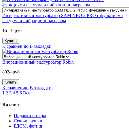
Интерактивный мастурбатор SAM NEO 2 PRO с функциями
вакуума и вибрации и нагревом
16116 руб
К сравнению
В закладки
Вибрационнный мастурбатор Robin
8924 руб
К сравнению
В закладки
1
2
3
4
5
6
Все
Каталог
Подарки и игры
Секс-игрушки
БДСМ‚ фетиш