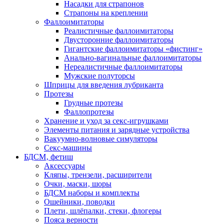
Насадки для страпонов
Страпоны на креплении
Фаллоимитаторы
Реалистичные фаллоимитаторы
Двусторонние фаллоимитаторы
Гигантские фаллоимитаторы «фистинг»
Анально-вагинальные фаллоимитаторы
Нереалистичные фаллоимитаторы
Мужские полуторсы
Шприцы для введения лубриканта
Протезы
Грудные протезы
Фаллопротезы
Хранение и уход за секс-игрушками
Элементы питания и зарядные устройства
Вакуумно-волновые симуляторы
Секс-машины
БДСМ‚ фетиш
Аксессуары
Кляпы‚ трензели‚ расширители
Очки‚ маски‚ шоры
БДСМ наборы и комплекты
Ошейники‚ поводки
Плети‚ шлёпалки‚ стеки‚ флогеры
Пояса верности