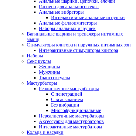
Анальные шарики‚ цепочки‚ елочки
Гигиена для анального секса
Анальные вибраторы
Интерактивные анальные игрушки
Анальные фаллоимитаторы
Наборы анальных игрушек
Вагинальные шарики и тренажеры интимных
мышц
Стимуляторы клитора и наружных интимных зон
Интерактивные стимуляторы клитора
Наборы
Секс куклы
Женщины
Мужчины
Транссексуалы
Мастурбаторы
Реалистичные мастурбаторы
С пенетрацией
С всасыванием
Без вибрации
Многофункциональные
Нереалистичные мастурбаторы
Аксессуары для мастурбаторов
Интерактивные мастурбаторы
Кольца и насадки