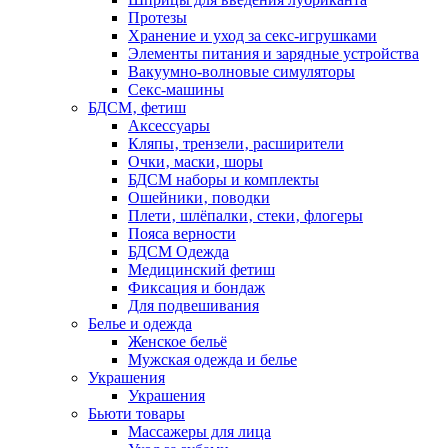
Протезы
Хранение и уход за секс-игрушками
Элементы питания и зарядные устройства
Вакуумно-волновые симуляторы
Секс-машины
БДСМ‚ фетиш
Аксессуары
Кляпы‚ трензели‚ расширители
Очки‚ маски‚ шоры
БДСМ наборы и комплекты
Ошейники‚ поводки
Плети‚ шлёпалки‚ стеки‚ флогеры
Пояса верности
БДСМ Одежда
Медицинский фетиш
Фиксация и бондаж
Для подвешивания
Белье и одежда
Женское бельё
Мужская одежда и белье
Украшения
Украшения
Бьюти товары
Массажеры для лица