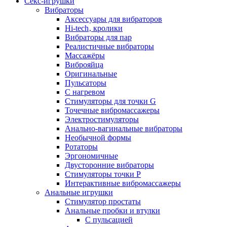
Секс-игрушки
Вибраторы
Аксессуары для вибраторов
Hi-tech‚ кролики
Вибраторы для пар
Реалистичные вибраторы
Массажёры
Виброяйца
Оригинальные
Пульсаторы
С нагревом
Стимуляторы для точки G
Точечные вибромассажеры
Электростимуляторы
Анально-вагинальные вибраторы
Необычной формы
Ротаторы
Эргономичные
Двусторонние вибраторы
Стимуляторы точки P
Интерактивные вибромассажеры
Анальные игрушки
Стимулятор простаты
Анальные пробки и втулки
С пульсацией