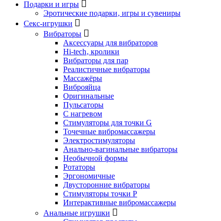
Подарки и игры
Эротические подарки‚ игры и сувениры
Секс-игрушки
Вибраторы
Аксессуары для вибраторов
Hi-tech‚ кролики
Вибраторы для пар
Реалистичные вибраторы
Массажёры
Виброяйца
Оригинальные
Пульсаторы
С нагревом
Стимуляторы для точки G
Точечные вибромассажеры
Электростимуляторы
Анально-вагинальные вибраторы
Необычной формы
Ротаторы
Эргономичные
Двусторонние вибраторы
Стимуляторы точки P
Интерактивные вибромассажеры
Анальные игрушки