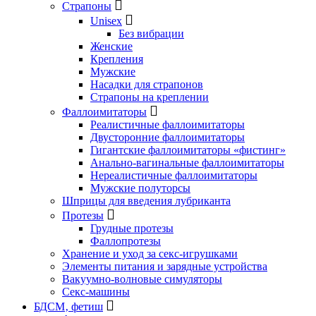
Страпоны
Unisex
Без вибрации
Женские
Крепления
Мужские
Насадки для страпонов
Страпоны на креплении
Фаллоимитаторы
Реалистичные фаллоимитаторы
Двусторонние фаллоимитаторы
Гигантские фаллоимитаторы «фистинг»
Анально-вагинальные фаллоимитаторы
Нереалистичные фаллоимитаторы
Мужские полуторсы
Шприцы для введения лубриканта
Протезы
Грудные протезы
Фаллопротезы
Хранение и уход за секс-игрушками
Элементы питания и зарядные устройства
Вакуумно-волновые симуляторы
Секс-машины
БДСМ‚ фетиш