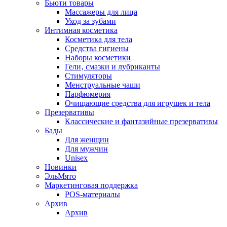
Бьюти товары
Массажеры для лица
Уход за зубами
Интимная косметика
Косметика для тела
Средства гигиены
Наборы косметики
Гели‚ смазки и лубриканты
Стимуляторы
Менструальные чаши
Парфюмерия
Очищающие средства для игрушек и тела
Презервативы
Классические и фантазийные презервативы
Бады
Для женщин
Для мужчин
Unisex
Новинки
ЭльМято
Маркетинговая поддержка
POS-материалы
Архив
Архив