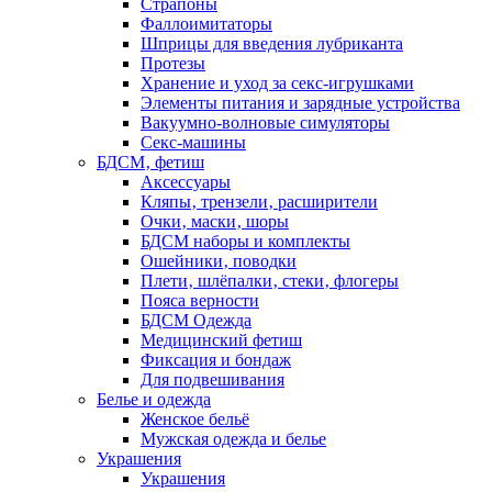
Страпоны
Фаллоимитаторы
Шприцы для введения лубриканта
Протезы
Хранение и уход за секс-игрушками
Элементы питания и зарядные устройства
Вакуумно-волновые симуляторы
Секс-машины
БДСМ‚ фетиш
Аксессуары
Кляпы‚ трензели‚ расширители
Очки‚ маски‚ шоры
БДСМ наборы и комплекты
Ошейники‚ поводки
Плети‚ шлёпалки‚ стеки‚ флогеры
Пояса верности
БДСМ Одежда
Медицинский фетиш
Фиксация и бондаж
Для подвешивания
Белье и одежда
Женское бельё
Мужская одежда и белье
Украшения
Украшения