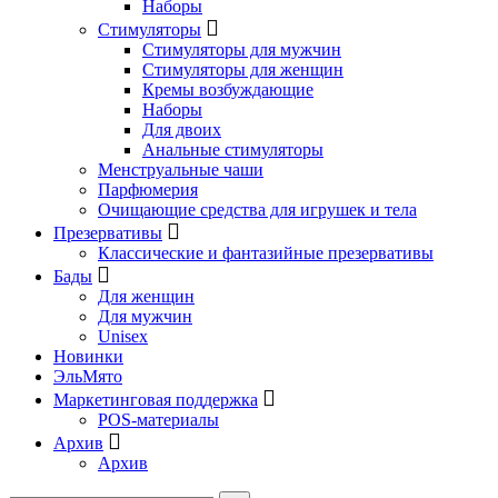
Наборы
Стимуляторы
Стимуляторы для мужчин
Стимуляторы для женщин
Кремы возбуждающие
Наборы
Для двоих
Анальные стимуляторы
Менструальные чаши
Парфюмерия
Очищающие средства для игрушек и тела
Презервативы
Классические и фантазийные презервативы
Бады
Для женщин
Для мужчин
Unisex
Новинки
ЭльМято
Маркетинговая поддержка
POS-материалы
Архив
Архив