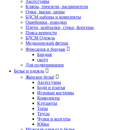
Аксессуары
Кляпы‚ трензели‚ расширители
Очки‚ маски‚ шоры
БДСМ наборы и комплекты
Ошейники‚ поводки
Плети‚ шлёпалки‚ стеки‚ флогеры
Пояса верности
БДСМ Одежда
Медицинский фетиш
Фиксация и бондаж
Бандаж
скотч
Для подвешивания
Белье и одежда
Женское бельё
Аксессуары
Боди и платья
Игровые костюмы
Комплекты
Кэтсьюты
Топы
Трусы
Чулки и колготы
Юбки
Мужская одежда и белье