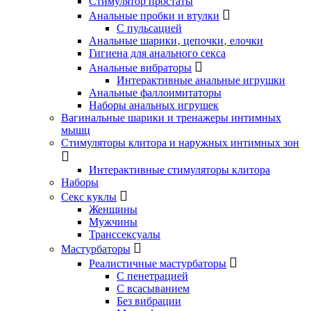
Стимулятор простаты
Анальные пробки и втулки
С пульсацией
Анальные шарики‚ цепочки‚ елочки
Гигиена для анального секса
Анальные вибраторы
Интерактивные анальные игрушки
Анальные фаллоимитаторы
Наборы анальных игрушек
Вагинальные шарики и тренажеры интимных
мышц
Стимуляторы клитора и наружных интимных зон
Интерактивные стимуляторы клитора
Наборы
Секс куклы
Женщины
Мужчины
Транссексуалы
Мастурбаторы
Реалистичные мастурбаторы
С пенетрацией
С всасыванием
Без вибрации