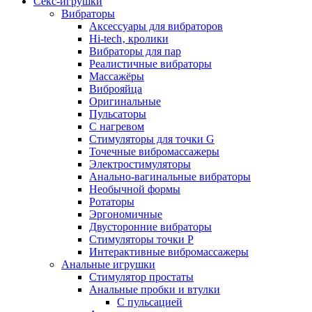
Секс-игрушки
Вибраторы
Аксессуары для вибраторов
Hi-tech‚ кролики
Вибраторы для пар
Реалистичные вибраторы
Массажёры
Виброяйца
Оригинальные
Пульсаторы
С нагревом
Стимуляторы для точки G
Точечные вибромассажеры
Электростимуляторы
Анально-вагинальные вибраторы
Необычной формы
Ротаторы
Эргономичные
Двусторонние вибраторы
Стимуляторы точки P
Интерактивные вибромассажеры
Анальные игрушки
Стимулятор простаты
Анальные пробки и втулки
С пульсацией