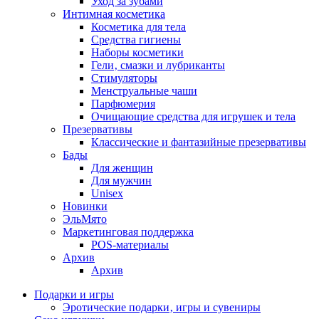
Уход за зубами
Интимная косметика
Косметика для тела
Средства гигиены
Наборы косметики
Гели‚ смазки и лубриканты
Стимуляторы
Менструальные чаши
Парфюмерия
Очищающие средства для игрушек и тела
Презервативы
Классические и фантазийные презервативы
Бады
Для женщин
Для мужчин
Unisex
Новинки
ЭльМято
Маркетинговая поддержка
POS-материалы
Архив
Архив
Подарки и игры
Эротические подарки‚ игры и сувениры