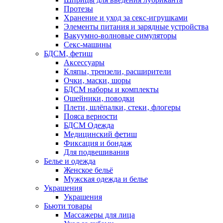
Протезы
Хранение и уход за секс-игрушками
Элементы питания и зарядные устройства
Вакуумно-волновые симуляторы
Секс-машины
БДСМ‚ фетиш
Аксессуары
Кляпы‚ трензели‚ расширители
Очки‚ маски‚ шоры
БДСМ наборы и комплекты
Ошейники‚ поводки
Плети‚ шлёпалки‚ стеки‚ флогеры
Пояса верности
БДСМ Одежда
Медицинский фетиш
Фиксация и бондаж
Для подвешивания
Белье и одежда
Женское бельё
Мужская одежда и белье
Украшения
Украшения
Бьюти товары
Массажеры для лица