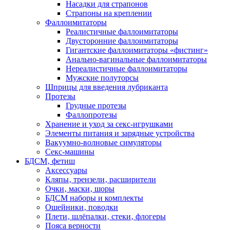
Насадки для страпонов
Страпоны на креплении
Фаллоимитаторы
Реалистичные фаллоимитаторы
Двусторонние фаллоимитаторы
Гигантские фаллоимитаторы «фистинг»
Анально-вагинальные фаллоимитаторы
Нереалистичные фаллоимитаторы
Мужские полуторсы
Шприцы для введения лубриканта
Протезы
Грудные протезы
Фаллопротезы
Хранение и уход за секс-игрушками
Элементы питания и зарядные устройства
Вакуумно-волновые симуляторы
Секс-машины
БДСМ‚ фетиш
Аксессуары
Кляпы‚ трензели‚ расширители
Очки‚ маски‚ шоры
БДСМ наборы и комплекты
Ошейники‚ поводки
Плети‚ шлёпалки‚ стеки‚ флогеры
Пояса верности