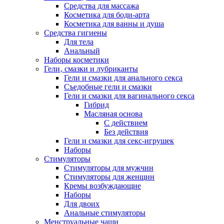
Средства для массажа
Косметика для боди-арта
Косметика для ванны и душа
Средства гигиены
Для тела
Анальный
Наборы косметики
Гели‚ смазки и лубриканты
Гели и смазки для анального секса
Съедобные гели и смазки
Гели и смазки для вагинального секса
Гибрид
Масляная основа
С действием
Без действия
Гели и смазки для секс-игрушек
Наборы
Стимуляторы
Стимуляторы для мужчин
Стимуляторы для женщин
Кремы возбуждающие
Наборы
Для двоих
Анальные стимуляторы
Менструальные чаши