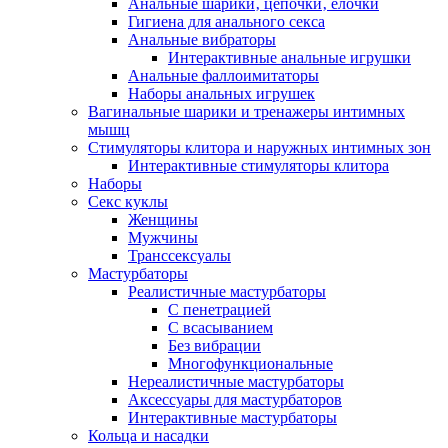
Анальные шарики‚ цепочки‚ елочки
Гигиена для анального секса
Анальные вибраторы
Интерактивные анальные игрушки
Анальные фаллоимитаторы
Наборы анальных игрушек
Вагинальные шарики и тренажеры интимных
мышц
Стимуляторы клитора и наружных интимных зон
Интерактивные стимуляторы клитора
Наборы
Секс куклы
Женщины
Мужчины
Транссексуалы
Мастурбаторы
Реалистичные мастурбаторы
С пенетрацией
С всасыванием
Без вибрации
Многофункциональные
Нереалистичные мастурбаторы
Аксессуары для мастурбаторов
Интерактивные мастурбаторы
Кольца и насадки