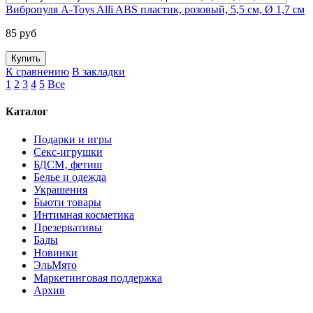
Вибропуля A-Toys Alli ABS пластик, розовый, 5,5 см, Ø 1,7 см
85 руб
К сравнению
В закладки
1
2
3
4
5
Все
Каталог
Подарки и игры
Секс-игрушки
БДСМ‚ фетиш
Белье и одежда
Украшения
Бьюти товары
Интимная косметика
Презервативы
Бады
Новинки
ЭльМято
Маркетинговая поддержка
Архив