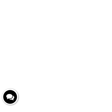
Контакты
Москва, Ленинградский пр-т.,
дом 36, строение 39, 203 офис
ООО «А Логистик»
ОГРН 1247700699674
ИНН 9702071337
cart@top-love.ru
+7 915 124 33 15
Новостная рассылка
Получайте первыми информацию о наших новых продуктах,
специальных предложениях и акциях.
© 2026 Top — Love™