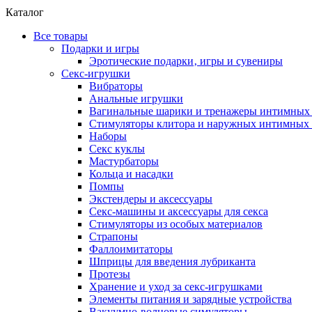
Каталог
Все товары
Подарки и игры
Эротические подарки‚ игры и сувениры
Секс-игрушки
Вибраторы
Анальные игрушки
Вагинальные шарики и тренажеры интимны
Стимуляторы клитора и наружных интимных 
Наборы
Секс куклы
Мастурбаторы
Кольца и насадки
Помпы
Экстендеры и аксессуары
Секс-машины и аксессуары для секса
Стимуляторы из особых материалов
Страпоны
Фаллоимитаторы
Шприцы для введения лубриканта
Протезы
Хранение и уход за секс-игрушками
Элементы питания и зарядные устройства
Вакуумно-волновые симуляторы