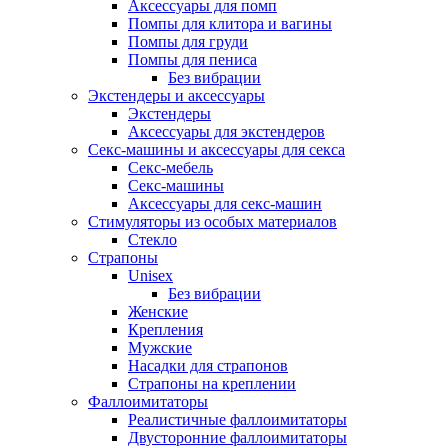
Аксессуары для помп
Помпы для клитора и вагины
Помпы для груди
Помпы для пениса
Без вибрации
Экстендеры и аксессуары
Экстендеры
Аксессуары для экстендеров
Секс-машины и аксессуары для секса
Секс-мебель
Секс-машины
Аксессуары для секс-машин
Стимуляторы из особых материалов
Стекло
Страпоны
Unisex
Без вибрации
Женские
Крепления
Мужские
Насадки для страпонов
Страпоны на креплении
Фаллоимитаторы
Реалистичные фаллоимитаторы
Двусторонние фаллоимитаторы