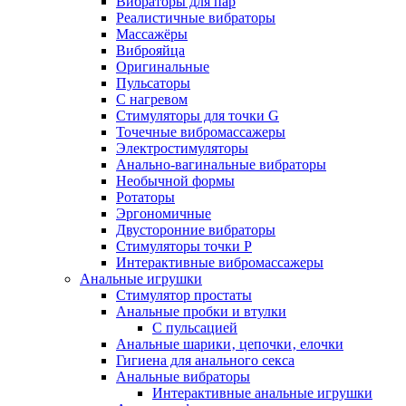
Вибраторы для пар
Реалистичные вибраторы
Массажёры
Виброяйца
Оригинальные
Пульсаторы
С нагревом
Стимуляторы для точки G
Точечные вибромассажеры
Электростимуляторы
Анально-вагинальные вибраторы
Необычной формы
Ротаторы
Эргономичные
Двусторонние вибраторы
Стимуляторы точки P
Интерактивные вибромассажеры
Анальные игрушки
Стимулятор простаты
Анальные пробки и втулки
С пульсацией
Анальные шарики‚ цепочки‚ елочки
Гигиена для анального секса
Анальные вибраторы
Интерактивные анальные игрушки