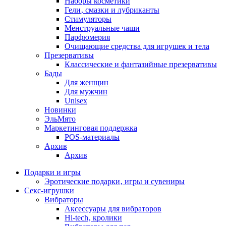
Наборы косметики
Гели‚ смазки и лубриканты
Стимуляторы
Менструальные чаши
Парфюмерия
Очищающие средства для игрушек и тела
Презервативы
Классические и фантазийные презервативы
Бады
Для женщин
Для мужчин
Unisex
Новинки
ЭльМято
Маркетинговая поддержка
POS-материалы
Архив
Архив
Подарки и игры
Эротические подарки‚ игры и сувениры
Секс-игрушки
Вибраторы
Аксессуары для вибраторов
Hi-tech‚ кролики