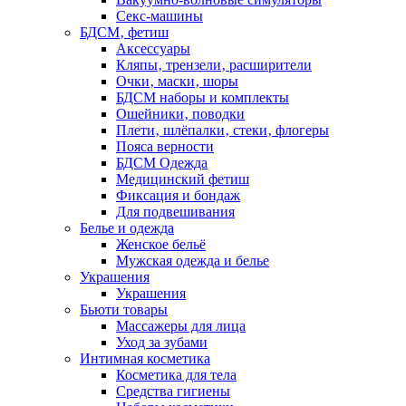
Секс-машины
БДСМ‚ фетиш
Аксессуары
Кляпы‚ трензели‚ расширители
Очки‚ маски‚ шоры
БДСМ наборы и комплекты
Ошейники‚ поводки
Плети‚ шлёпалки‚ стеки‚ флогеры
Пояса верности
БДСМ Одежда
Медицинский фетиш
Фиксация и бондаж
Для подвешивания
Белье и одежда
Женское бельё
Мужская одежда и белье
Украшения
Украшения
Бьюти товары
Массажеры для лица
Уход за зубами
Интимная косметика
Косметика для тела
Средства гигиены