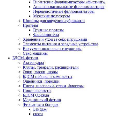
Гигантские фаллоимитаторы «фистинг»
Анально-вагинальные фаллоимитаторы
Нереалистичные фаллоимитаторы
Мужские полуторсы
Шприцы для введения лубриканта
Протезы
Грудные протезы
Фаллопротезы
Хранение и уход за секс-игрушками
Элементы питания и зарядные устройства
Вакуумно-волновые симуляторы
Секс-машины
БДСМ‚ фетиш
Аксессуары
Кляпы‚ трензели‚ расширители
Очки‚ маски‚ шоры
БДСМ наборы и комплекты
Ошейники‚ поводки
Плети‚ шлёпалки‚ стеки‚ флогеры
Пояса верности
БДСМ Одежда
Медицинский фетиш
Фиксация и бондаж
Бандаж
скотч