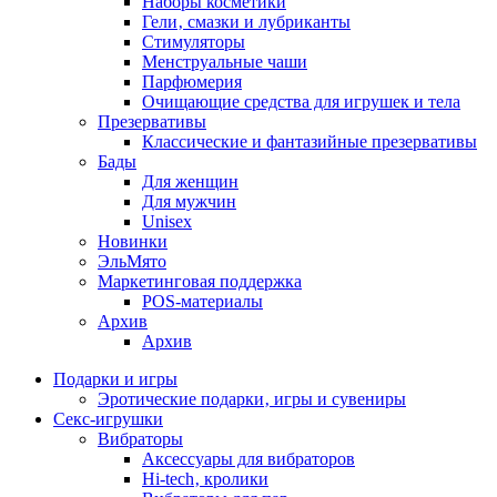
Наборы косметики
Гели‚ смазки и лубриканты
Стимуляторы
Менструальные чаши
Парфюмерия
Очищающие средства для игрушек и тела
Презервативы
Классические и фантазийные презервативы
Бады
Для женщин
Для мужчин
Unisex
Новинки
ЭльМято
Маркетинговая поддержка
POS-материалы
Архив
Архив
Подарки и игры
Эротические подарки‚ игры и сувениры
Секс-игрушки
Вибраторы
Аксессуары для вибраторов
Hi-tech‚ кролики