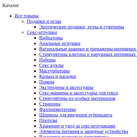
Каталог
Все товары
Подарки и игры
Эротические подарки‚ игры и сувениры
Секс-игрушки
Вибраторы
Анальные игрушки
Вагинальные шарики и тренажеры интимны
Стимуляторы клитора и наружных интимных 
Наборы
Секс куклы
Мастурбаторы
Кольца и насадки
Помпы
Экстендеры и аксессуары
Секс-машины и аксессуары для секса
Стимуляторы из особых материалов
Страпоны
Фаллоимитаторы
Шприцы для введения лубриканта
Протезы
Хранение и уход за секс-игрушками
Элементы питания и зарядные устройства
Вакуумно-волновые симуляторы