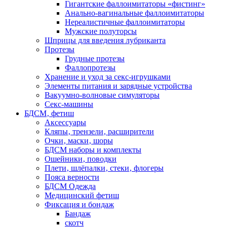
Гигантские фаллоимитаторы «фистинг»
Анально-вагинальные фаллоимитаторы
Нереалистичные фаллоимитаторы
Мужские полуторсы
Шприцы для введения лубриканта
Протезы
Грудные протезы
Фаллопротезы
Хранение и уход за секс-игрушками
Элементы питания и зарядные устройства
Вакуумно-волновые симуляторы
Секс-машины
БДСМ‚ фетиш
Аксессуары
Кляпы‚ трензели‚ расширители
Очки‚ маски‚ шоры
БДСМ наборы и комплекты
Ошейники‚ поводки
Плети‚ шлёпалки‚ стеки‚ флогеры
Пояса верности
БДСМ Одежда
Медицинский фетиш
Фиксация и бондаж
Бандаж
скотч