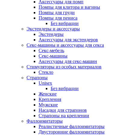
Аксессуары для помп
Помпы для клитора и вагины
Помпы для груди
Помпы для пениса
Без вибрации
Экстендеры и аксессуары
Экстендеры
Аксессуары для экстендеров
Секс-машины и аксессуары для секса
Секс-мебель
Секс-машины
Аксессуары для секс-машин
Стимуляторы из особых материалов
Стекло
Страпоны
Unisex
Без вибрации
Женские
Крепления
Мужские
Насадки для страпонов
Страпоны на креплении
Фаллоимитаторы
Реалистичные фаллоимитаторы
Двусторонние фаллоимитаторы