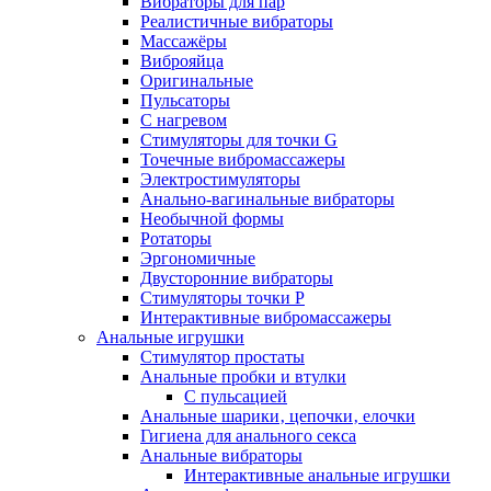
Вибраторы для пар
Реалистичные вибраторы
Массажёры
Виброяйца
Оригинальные
Пульсаторы
С нагревом
Стимуляторы для точки G
Точечные вибромассажеры
Электростимуляторы
Анально-вагинальные вибраторы
Необычной формы
Ротаторы
Эргономичные
Двусторонние вибраторы
Стимуляторы точки P
Интерактивные вибромассажеры
Анальные игрушки
Стимулятор простаты
Анальные пробки и втулки
С пульсацией
Анальные шарики‚ цепочки‚ елочки
Гигиена для анального секса
Анальные вибраторы
Интерактивные анальные игрушки