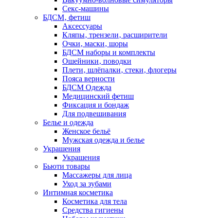
Секс-машины
БДСМ‚ фетиш
Аксессуары
Кляпы‚ трензели‚ расширители
Очки‚ маски‚ шоры
БДСМ наборы и комплекты
Ошейники‚ поводки
Плети‚ шлёпалки‚ стеки‚ флогеры
Пояса верности
БДСМ Одежда
Медицинский фетиш
Фиксация и бондаж
Для подвешивания
Белье и одежда
Женское бельё
Мужская одежда и белье
Украшения
Украшения
Бьюти товары
Массажеры для лица
Уход за зубами
Интимная косметика
Косметика для тела
Средства гигиены