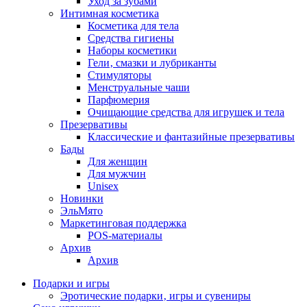
Уход за зубами
Интимная косметика
Косметика для тела
Средства гигиены
Наборы косметики
Гели‚ смазки и лубриканты
Стимуляторы
Менструальные чаши
Парфюмерия
Очищающие средства для игрушек и тела
Презервативы
Классические и фантазийные презервативы
Бады
Для женщин
Для мужчин
Unisex
Новинки
ЭльМято
Маркетинговая поддержка
POS-материалы
Архив
Архив
Подарки и игры
Эротические подарки‚ игры и сувениры