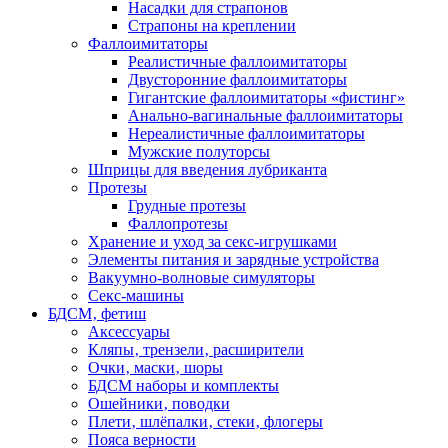
Насадки для страпонов
Страпоны на креплении
Фаллоимитаторы
Реалистичные фаллоимитаторы
Двусторонние фаллоимитаторы
Гигантские фаллоимитаторы «фистинг»
Анально-вагинальные фаллоимитаторы
Нереалистичные фаллоимитаторы
Мужские полуторсы
Шприцы для введения лубриканта
Протезы
Грудные протезы
Фаллопротезы
Хранение и уход за секс-игрушками
Элементы питания и зарядные устройства
Вакуумно-волновые симуляторы
Секс-машины
БДСМ‚ фетиш
Аксессуары
Кляпы‚ трензели‚ расширители
Очки‚ маски‚ шоры
БДСМ наборы и комплекты
Ошейники‚ поводки
Плети‚ шлёпалки‚ стеки‚ флогеры
Пояса верности