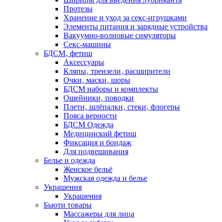
Протезы
Хранение и уход за секс-игрушками
Элементы питания и зарядные устройства
Вакуумно-волновые симуляторы
Секс-машины
БДСМ‚ фетиш
Аксессуары
Кляпы‚ трензели‚ расширители
Очки‚ маски‚ шоры
БДСМ наборы и комплекты
Ошейники‚ поводки
Плети‚ шлёпалки‚ стеки‚ флогеры
Пояса верности
БДСМ Одежда
Медицинский фетиш
Фиксация и бондаж
Для подвешивания
Белье и одежда
Женское бельё
Мужская одежда и белье
Украшения
Украшения
Бьюти товары
Массажеры для лица