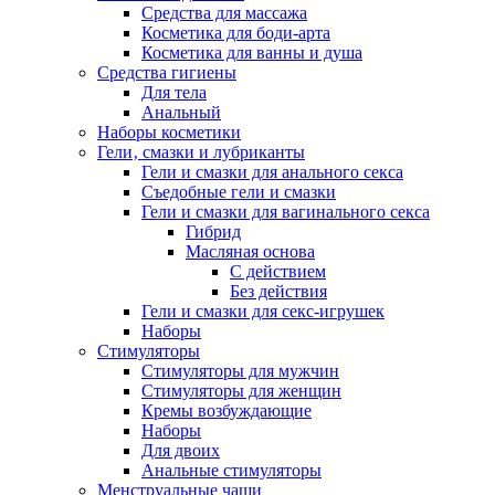
Средства для массажа
Косметика для боди-арта
Косметика для ванны и душа
Средства гигиены
Для тела
Анальный
Наборы косметики
Гели‚ смазки и лубриканты
Гели и смазки для анального секса
Съедобные гели и смазки
Гели и смазки для вагинального секса
Гибрид
Масляная основа
С действием
Без действия
Гели и смазки для секс-игрушек
Наборы
Стимуляторы
Стимуляторы для мужчин
Стимуляторы для женщин
Кремы возбуждающие
Наборы
Для двоих
Анальные стимуляторы
Менструальные чаши