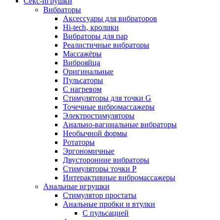
Секс-игрушки
Вибраторы
Аксессуары для вибраторов
Hi-tech‚ кролики
Вибраторы для пар
Реалистичные вибраторы
Массажёры
Виброяйца
Оригинальные
Пульсаторы
С нагревом
Стимуляторы для точки G
Точечные вибромассажеры
Электростимуляторы
Анально-вагинальные вибраторы
Необычной формы
Ротаторы
Эргономичные
Двусторонние вибраторы
Стимуляторы точки P
Интерактивные вибромассажеры
Анальные игрушки
Стимулятор простаты
Анальные пробки и втулки
С пульсацией