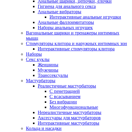
Анальные шарики‚ цепочки‚ елочки
Гигиена для анального секса
Анальные вибраторы
Интерактивные анальные игрушки
Анальные фаллоимитаторы
Наборы анальных игрушек
Вагинальные шарики и тренажеры интимных
мышц
Стимуляторы клитора и наружных интимных зон
Интерактивные стимуляторы клитора
Наборы
Секс куклы
Женщины
Мужчины
Транссексуалы
Мастурбаторы
Реалистичные мастурбаторы
С пенетрацией
С всасыванием
Без вибрации
Многофункциональные
Нереалистичные мастурбаторы
Аксессуары для мастурбаторов
Интерактивные мастурбаторы
Кольца и насадки