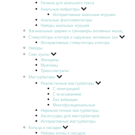
Гигиена для анального секса
Анальные вибраторы
Интерактивные анальные игрушки
Анальные фаллоимитаторы
Наборы анальных игрушек
Вагинальные шарики и тренажеры интимных мышц
Стимуляторы клитора и наружных интимных зон
Интерактивные стимуляторы клитора
Наборы
Секс куклы
Женщины
Мужчины
Транссексуалы
Мастурбаторы
Реалистичные мастурбаторы
С пенетрацией
С всасыванием
Без вибрации
Многофункциональные
Нереалистичные мастурбаторы
Аксессуары для мастурбаторов
Интерактивные мастурбаторы
Кольца и насадки
Наборы колец и насадок