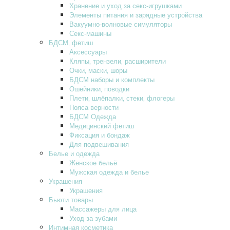
Хранение и уход за секс-игрушками
Элементы питания и зарядные устройства
Вакуумно-волновые симуляторы
Секс-машины
БДСМ‚ фетиш
Аксессуары
Кляпы‚ трензели‚ расширители
Очки‚ маски‚ шоры
БДСМ наборы и комплекты
Ошейники‚ поводки
Плети‚ шлёпалки‚ стеки‚ флогеры
Пояса верности
БДСМ Одежда
Медицинский фетиш
Фиксация и бондаж
Для подвешивания
Белье и одежда
Женское бельё
Мужская одежда и белье
Украшения
Украшения
Бьюти товары
Массажеры для лица
Уход за зубами
Интимная косметика