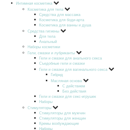
Интимная косметика
Косметика для тела
Средства для массажа
Косметика для боди-арта
Косметика для ванны и душа
Средства гигиены
Для тела
Анальный
Наборы косметики
Гели‚ смазки и лубриканты
Гели и смазки для анального секса
Съедобные гели и смазки
Гели и смазки для вагинального секса
Гибрид
Масляная основа
С действием
Без действия
Гели и смазки для секс-игрушек
Наборы
Стимуляторы
Стимуляторы для мужчин
Стимуляторы для женщин
Кремы возбуждающие
Наборы