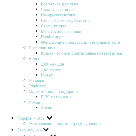
Косметика для тела
Средства гигиены
Наборы косметики
Гели‚ смазки и лубриканты
Стимуляторы
Менструальные чаши
Парфюмерия
Очищающие средства для игрушек и тела
Презервативы
Классические и фантазийные презервативы
Бады
Для женщин
Для мужчин
Unisex
Новинки
ЭльМято
Маркетинговая поддержка
POS-материалы
Архив
Архив
Подарки и игры
Эротические подарки‚ игры и сувениры
Секс-игрушки