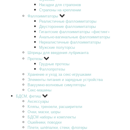
Насадки для страпонов
Страпоны на креплении
Фаллоимитаторы
Реалистичные фаллоимитаторы
Двусторонние фаллоимитаторы
Гигантские фаллоимитаторы «фистинг»
Анально-вагинальные фаллоимитаторы
Нереалистичные фаллоимитаторы
Мужские полуторсы
Шприцы для введения лубриканта
Протезы
Грудные протезы
Фаллопротезы
Хранение и уход за секс-игрушками
Элементы питания и зарядные устройства
Вакуумно-волновые симуляторы
Секс-машины
БДСМ‚ фетиш
Аксессуары
Кляпы‚ трензели‚ расширители
Очки‚ маски‚ шоры
БДСМ наборы и комплекты
Ошейники‚ поводки
Плети‚ шлёпалки‚ стеки‚ флогеры