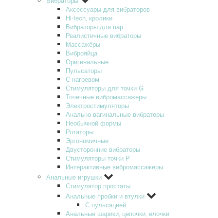
Вибраторы
Аксессуары для вибраторов
Hi-tech‚ кролики
Вибраторы для пар
Реалистичные вибраторы
Массажёры
Виброяйца
Оригинальные
Пульсаторы
С нагревом
Стимуляторы для точки G
Точечные вибромассажеры
Электростимуляторы
Анально-вагинальные вибраторы
Необычной формы
Ротаторы
Эргономичные
Двусторонние вибраторы
Стимуляторы точки P
Интерактивные вибромассажеры
Анальные игрушки
Стимулятор простаты
Анальные пробки и втулки
С пульсацией
Анальные шарики‚ цепочки‚ елочки