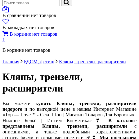
В сравнении нет товаров
В закладках нет товаров
В корзине нет товаров
1
В корзине нет товаров
Главная
БДСМ‚ фетиш
Кляпы‚ трензели‚ расширители
Кляпы‚ трензели‚
расширители
Вы можете
купить Кляпы‚ трензели‚ расширители
недорого
и по выгодной цене в нашем Интернет Магазине
«Top — Love™ - Секс Шоп | Магазин Товаров Для Взрослых |
Нижнее Бельё | Интим Косметика»❣
В каталоге
представлены Кляпы‚ трензели‚ расширители
с
описаниями, а также подробными характеристиками,
фотографиями и отзывами посетителей❣
Мы предлагаем