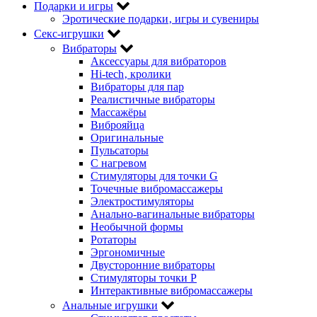
Подарки и игры
Эротические подарки‚ игры и сувениры
Секс-игрушки
Вибраторы
Аксессуары для вибраторов
Hi-tech‚ кролики
Вибраторы для пар
Реалистичные вибраторы
Массажёры
Виброяйца
Оригинальные
Пульсаторы
С нагревом
Стимуляторы для точки G
Точечные вибромассажеры
Электростимуляторы
Анально-вагинальные вибраторы
Необычной формы
Ротаторы
Эргономичные
Двусторонние вибраторы
Стимуляторы точки P
Интерактивные вибромассажеры
Анальные игрушки