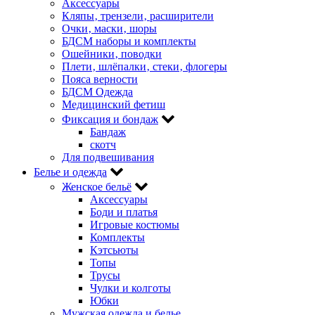
Аксессуары
Кляпы‚ трензели‚ расширители
Очки‚ маски‚ шоры
БДСМ наборы и комплекты
Ошейники‚ поводки
Плети‚ шлёпалки‚ стеки‚ флогеры
Пояса верности
БДСМ Одежда
Медицинский фетиш
Фиксация и бондаж
Бандаж
скотч
Для подвешивания
Белье и одежда
Женское бельё
Аксессуары
Боди и платья
Игровые костюмы
Комплекты
Кэтсьюты
Топы
Трусы
Чулки и колготы
Юбки
Мужская одежда и белье