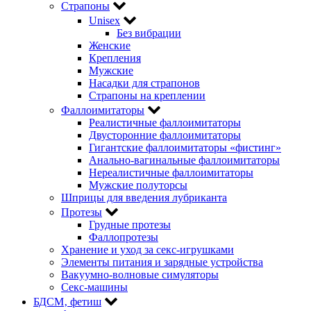
Страпоны
Unisex
Без вибрации
Женские
Крепления
Мужские
Насадки для страпонов
Страпоны на креплении
Фаллоимитаторы
Реалистичные фаллоимитаторы
Двусторонние фаллоимитаторы
Гигантские фаллоимитаторы «фистинг»
Анально-вагинальные фаллоимитаторы
Нереалистичные фаллоимитаторы
Мужские полуторсы
Шприцы для введения лубриканта
Протезы
Грудные протезы
Фаллопротезы
Хранение и уход за секс-игрушками
Элементы питания и зарядные устройства
Вакуумно-волновые симуляторы
Секс-машины
БДСМ‚ фетиш