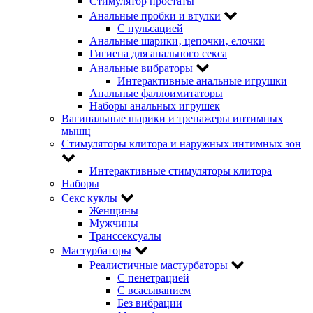
Стимулятор простаты
Анальные пробки и втулки
С пульсацией
Анальные шарики‚ цепочки‚ елочки
Гигиена для анального секса
Анальные вибраторы
Интерактивные анальные игрушки
Анальные фаллоимитаторы
Наборы анальных игрушек
Вагинальные шарики и тренажеры интимных
мышц
Стимуляторы клитора и наружных интимных зон
Интерактивные стимуляторы клитора
Наборы
Секс куклы
Женщины
Мужчины
Транссексуалы
Мастурбаторы
Реалистичные мастурбаторы
С пенетрацией
С всасыванием
Без вибрации