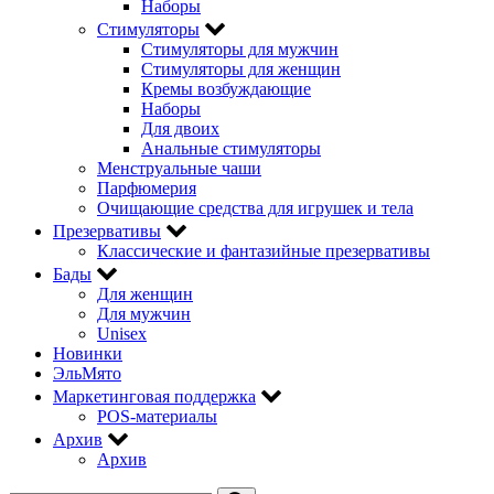
Наборы
Стимуляторы
Стимуляторы для мужчин
Стимуляторы для женщин
Кремы возбуждающие
Наборы
Для двоих
Анальные стимуляторы
Менструальные чаши
Парфюмерия
Очищающие средства для игрушек и тела
Презервативы
Классические и фантазийные презервативы
Бады
Для женщин
Для мужчин
Unisex
Новинки
ЭльМято
Маркетинговая поддержка
POS-материалы
Архив
Архив