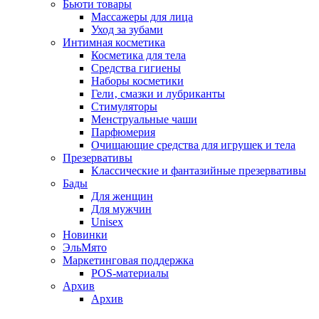
Бьюти товары
Массажеры для лица
Уход за зубами
Интимная косметика
Косметика для тела
Средства гигиены
Наборы косметики
Гели‚ смазки и лубриканты
Стимуляторы
Менструальные чаши
Парфюмерия
Очищающие средства для игрушек и тела
Презервативы
Классические и фантазийные презервативы
Бады
Для женщин
Для мужчин
Unisex
Новинки
ЭльМято
Маркетинговая поддержка
POS-материалы
Архив
Архив