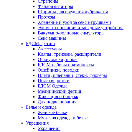
Страпоны
Фаллоимитаторы
Шприцы для введения лубриканта
Протезы
Хранение и уход за секс-игрушками
Элементы питания и зарядные устройства
Вакуумно-волновые симуляторы
Секс-машины
БДСМ‚ фетиш
Аксессуары
Кляпы‚ трензели‚ расширители
Очки‚ маски‚ шоры
БДСМ наборы и комплекты
Ошейники‚ поводки
Плети‚ шлёпалки‚ стеки‚ флогеры
Пояса верности
БДСМ Одежда
Медицинский фетиш
Фиксация и бондаж
Для подвешивания
Белье и одежда
Женское бельё
Мужская одежда и белье
Украшения
Украшения