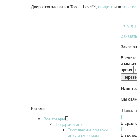
Добро пожаловать в Top — Love™,
войдите
или
зарегис
+7 915
1
Заказать
Заказ з
Введите
и мы св
время
Ваша з
Мы свяж
Каталог
Все товары
В сравне
Подарки и игры
Эротические подарки‚
В заклад
игры и сувениры