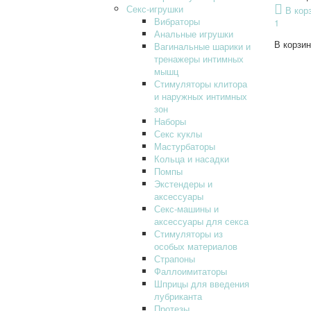
Секс-игрушки
В кор
Вибраторы
1
Анальные игрушки
В корзин
Вагинальные шарики и
тренажеры интимных
мышц
Стимуляторы клитора
и наружных интимных
зон
Наборы
Секс куклы
Мастурбаторы
Кольца и насадки
Помпы
Экстендеры и
аксессуары
Секс-машины и
аксессуары для секса
Стимуляторы из
особых материалов
Страпоны
Фаллоимитаторы
Шприцы для введения
лубриканта
Протезы