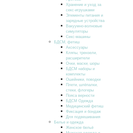
Хранение и уход за
секс-игрушками
Элементы питания и
зарядные устройства
Вакуумно-волновые
симуляторы
Секс-машины
БДСМ‚ фетиш
Аксессуары
Кляпы‚ трензели‚
расширители
Очки‚ маски‚ шоры
БДСМ наборы и
комплекты
Ошейники‚ поводки
Плети‚ шлёпалки‚
стеки‚ флогеры
Пояса верности
БДСМ Одежда
Медицинский фетиш
Фиксация и бондаж
Для подвешивания
Белье и одежда
Женское бельё
Мужская одежда и