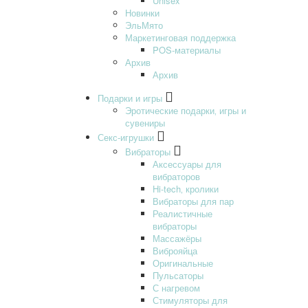
Unisex
Новинки
ЭльМято
Маркетинговая поддержка
POS-материалы
Архив
Архив
Подарки и игры
Эротические подарки‚ игры и
сувениры
Секс-игрушки
Вибраторы
Аксессуары для
вибраторов
Hi-tech‚ кролики
Вибраторы для пар
Реалистичные
вибраторы
Массажёры
Виброяйца
Оригинальные
Пульсаторы
С нагревом
Стимуляторы для