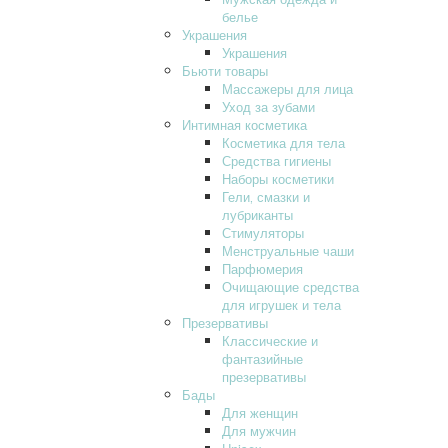
белье
Украшения
Украшения
Бьюти товары
Массажеры для лица
Уход за зубами
Интимная косметика
Косметика для тела
Средства гигиены
Наборы косметики
Гели‚ смазки и
лубриканты
Стимуляторы
Менструальные чаши
Парфюмерия
Очищающие средства
для игрушек и тела
Презервативы
Классические и
фантазийные
презервативы
Бады
Для женщин
Для мужчин