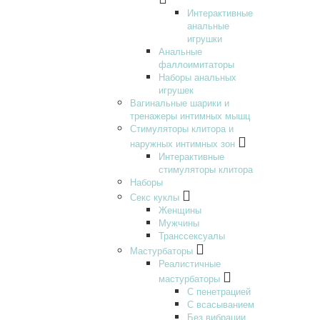
Интерактивные
анальные
игрушки
Анальные
фаллоимитаторы
Наборы анальных
игрушек
Вагинальные шарики и
тренажеры интимных мышц
Стимуляторы клитора и
наружных интимных зон
Интерактивные
стимуляторы клитора
Наборы
Секс куклы
Женщины
Мужчины
Транссексуалы
Мастурбаторы
Реалистичные
мастурбаторы
С пенетрацией
С всасыванием
Без вибрации