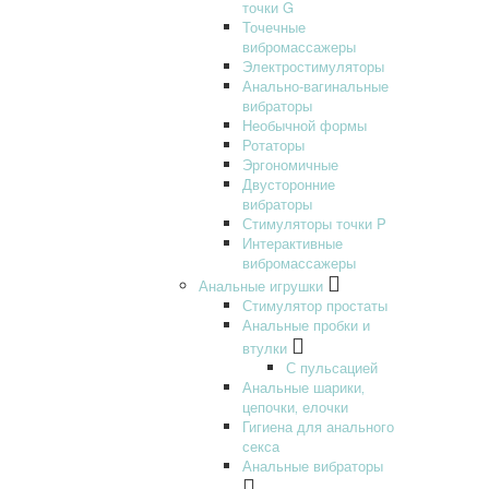
точки G
Точечные
вибромассажеры
Электростимуляторы
Анально-вагинальные
вибраторы
Необычной формы
Ротаторы
Эргономичные
Двусторонние
вибраторы
Стимуляторы точки P
Интерактивные
вибромассажеры
Анальные игрушки
Стимулятор простаты
Анальные пробки и
втулки
С пульсацией
Анальные шарики‚
цепочки‚ елочки
Гигиена для анального
секса
Анальные вибраторы