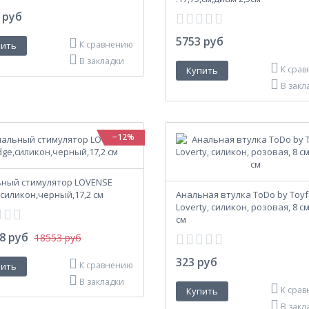
 руб
5753 руб
К сравнению
В закладки
К сра
В закл
−12%
ный стимулятор LOVENSE
,силикон,черный,17,2 см
Анальная втулка ToDo by Toy
Loverty, силикон, розовая, 8 см
см
8 руб
18553 руб
323 руб
К сравнению
В закладки
К сра
В закл