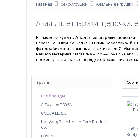
Главная
Секс-игрушки
Анальные игрушки
Анальные шарики‚ цепочки‚ 
Вы можете
купить Анальные шарики‚ цепочки‚
Взрослых | Нижнее Бельё | Интим Косметика»❣
В
фотографиями и отзывами посетителей❣
Мы пре
нашего Интернет Магазина «Top — Love™ - Секс Ш
проконсультировать о порядке оформления зака
Бренд
Сорти
Все бренды
A-Toys by TOYFA
CNEX A.I.E. S.L.
Liaoyang Baile Health Care Product
Co.
Набор
Booty 
LOVENSE