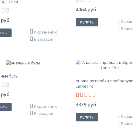
й, 13,5 см
4064 руб
 руб
К сра
В закл
К сравнению
В закладки
ьные бусы
Анальная пробка с вибропул
Lance Pro
 руб
3339 руб
К сравнению
В закладки
К сра
В закл