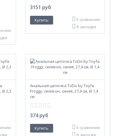
3151 руб
К сравнению
В закладки
внению
адки
fa
Анальная цепочка ToDo by Toyfa
, Ø 2,3
Froggy, силикон, синяя, 27,4 см, Ø 1,4
см
374 руб
внению
К сравнению
адки
В закладки