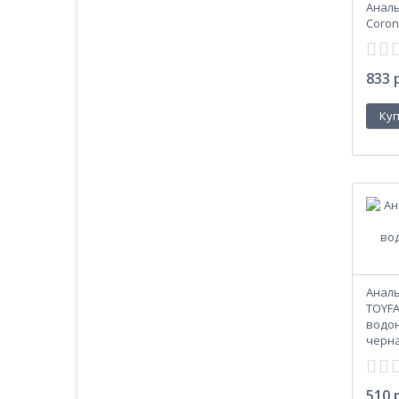
Аналь
Coron
833 
Аналь
TOYFA
водон
черная
510 