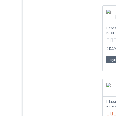
Нере
из ст
2049
Шарик
в сил