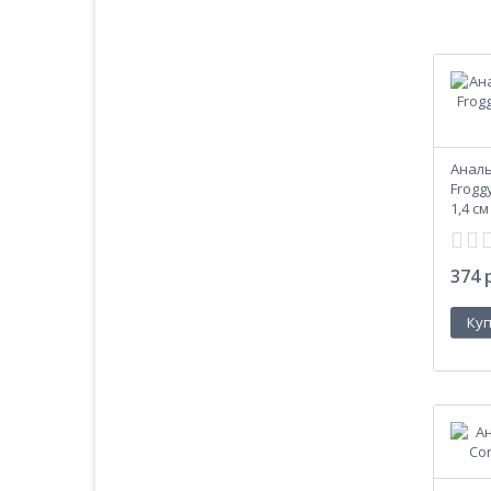
Аналь
Froggy
1,4 см
374 