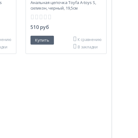
s
Анальная цепочка Toyfa A-toys S,
м
силикон, черный, 19,5см
510 руб
внению
К сравнению
адки
В закладки