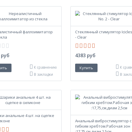
алистичный фаллоимитатор
Стеклянный стимулятор Icicles
екла
- Clear
 руб
4383 руб
К сравнению
К сра
В закладки
В закл
и анальные 4 шт. на сцепке
иконе
Анальный вибростимулятор с
гибким хребтом.Рабочая зон
:17,75,см,диам 2,5см