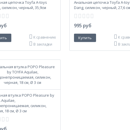
ная цепочка Toyfa A-toys
Анальная цепочка Toyfa A-toy
, силикон, черный, 35,9см
Dang, силикон, черный, 27,6 с
руб
995 руб
К сравнению
К сра
В закладки
В закл
ная втулка POPO Pleasure by
 Aquilae,
епроницаемая, силикон,
, 18 см, Ø 3 см
руб