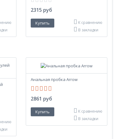
2315 руб
внению
К сравнению
адки
В закладки
Анальная пробка Arrow
ей
2861 руб
К сравнению
В закладки
внению
адки