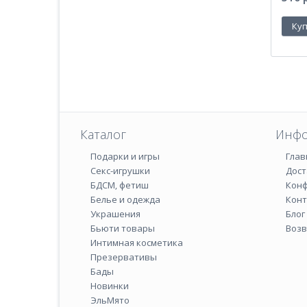
Каталог
Инфо
Подарки и игры
Глав
Секс-игрушки
Дост
БДСМ‚ фетиш
Кон
Белье и одежда
Кон
Украшения
Блог
Бьюти товары
Возв
Интимная косметика
Презервативы
Бады
Новинки
ЭльМято