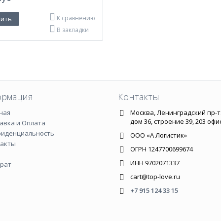
К сравнению
В закладки
рмация
Контакты
ная
Москва, Ленинградский пр-т.
дом 36, строение 39, 203 офи
авка и Оплата
фиденциальность
ООО «А Логистик»
такты
ОГРН 1247700699674
ИНН 9702071337
рат
cart@top-love.ru
+7 915 124 33 15