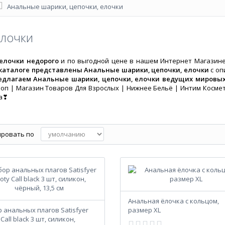
Анальные шарики‚ цепочки‚ елочки
елочки
 елочки недорого
и по выгодной цене в нашем Интернет Магазине 
 каталоге представлены Анальные шарики‚ цепочки‚ елочки
с о
длагаем Анальные шарики‚ цепочки‚ елочки ведущих мировых 
оп | Магазин Товаров Для Взрослых | Нижнее Бельё | Интим Косме
за❣
ровать по
Анальная ёлочка с кольцом,
 анальных плагов Satisfyer
размер XL
Call black 3 шт, силикон,