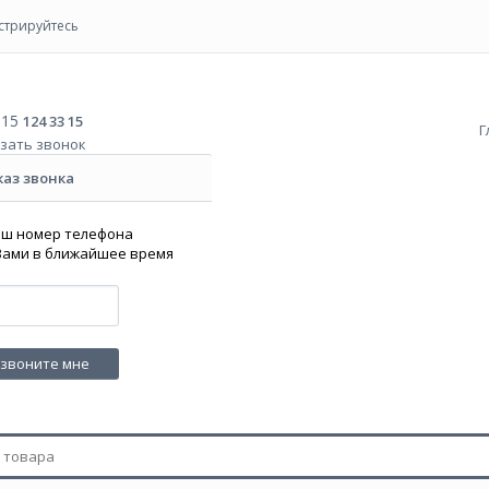
стрируйтесь
915
124 33 15
Г
зать звонок
каз звонка
аш номер телефона
 Вами в ближайшее время