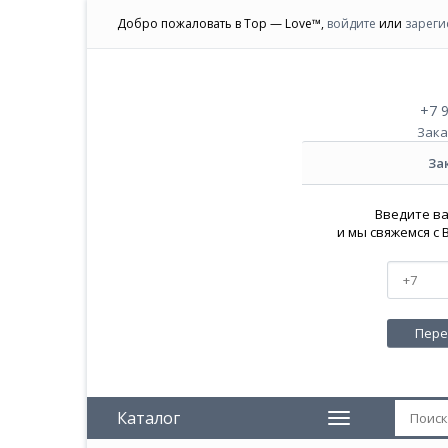
Добро пожаловать в Top — Love™,
войдите
или
зареги
+7 
Зака
За
Введите в
и мы свяжемся с
Каталог