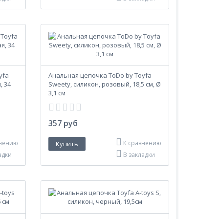
yfa
Анальная цепочка ToDo by Toyfa
, 34
Sweety, силикон, розовый, 18,5 см, Ø
3,1 см
357 руб
внению
К сравнению
адки
В закладки