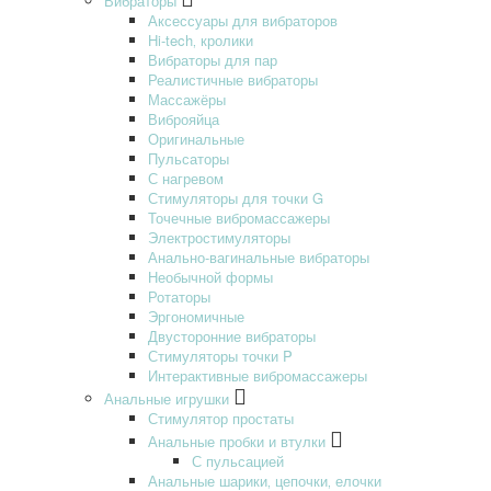
Вибраторы
Аксессуары для вибраторов
Hi-tech‚ кролики
Вибраторы для пар
Реалистичные вибраторы
Массажёры
Виброяйца
Оригинальные
Пульсаторы
С нагревом
Стимуляторы для точки G
Точечные вибромассажеры
Электростимуляторы
Анально-вагинальные вибраторы
Необычной формы
Ротаторы
Эргономичные
Двусторонние вибраторы
Стимуляторы точки P
Интерактивные вибромассажеры
Анальные игрушки
Стимулятор простаты
Анальные пробки и втулки
С пульсацией
Анальные шарики‚ цепочки‚ елочки