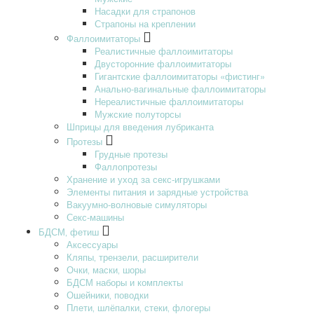
Насадки для страпонов
Страпоны на креплении
Фаллоимитаторы
Реалистичные фаллоимитаторы
Двусторонние фаллоимитаторы
Гигантские фаллоимитаторы «фистинг»
Анально-вагинальные фаллоимитаторы
Нереалистичные фаллоимитаторы
Мужские полуторсы
Шприцы для введения лубриканта
Протезы
Грудные протезы
Фаллопротезы
Хранение и уход за секс-игрушками
Элементы питания и зарядные устройства
Вакуумно-волновые симуляторы
Секс-машины
БДСМ‚ фетиш
Аксессуары
Кляпы‚ трензели‚ расширители
Очки‚ маски‚ шоры
БДСМ наборы и комплекты
Ошейники‚ поводки
Плети‚ шлёпалки‚ стеки‚ флогеры