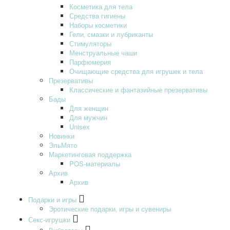
Косметика для тела
Средства гигиены
Наборы косметики
Гели‚ смазки и лубриканты
Стимуляторы
Менструальные чаши
Парфюмерия
Очищающие средства для игрушек и тела
Презервативы
Классические и фантазийные презервативы
Бады
Для женщин
Для мужчин
Unisex
Новинки
ЭльМято
Маркетинговая поддержка
POS-материалы
Архив
Архив
Подарки и игры
Эротические подарки‚ игры и сувениры
Секс-игрушки