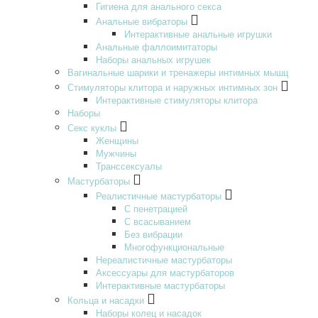
Гигиена для анального секса
Анальные вибраторы
Интерактивные анальные игрушки
Анальные фаллоимитаторы
Наборы анальных игрушек
Вагинальные шарики и тренажеры интимных мышц
Стимуляторы клитора и наружных интимных зон
Интерактивные стимуляторы клитора
Наборы
Секс куклы
Женщины
Мужчины
Транссексуалы
Мастурбаторы
Реалистичные мастурбаторы
С пенетрацией
С всасыванием
Без вибрации
Многофункциональные
Нереалистичные мастурбаторы
Аксессуары для мастурбаторов
Интерактивные мастурбаторы
Кольца и насадки
Наборы колец и насадок