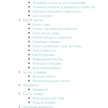
Хранение и уход за секс-игрушками
Элементы питания и зарядные устройства
Вакуумно-волновые симуляторы
Секс-машины
БДСМ‚ фетиш
Аксессуары
Кляпы‚ трензели‚ расширители
Очки‚ маски‚ шоры
БДСМ наборы и комплекты
Ошейники‚ поводки
Плети‚ шлёпалки‚ стеки‚ флогеры
Пояса верности
БДСМ Одежда
Медицинский фетиш
Фиксация и бондаж
Для подвешивания
Белье и одежда
Женское бельё
Мужская одежда и белье
Украшения
Украшения
Бьюти товары
Массажеры для лица
Уход за зубами
Интимная косметика