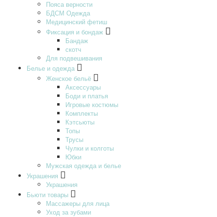
Пояса верности
БДСМ Одежда
Медицинский фетиш
Фиксация и бондаж
Бандаж
скотч
Для подвешивания
Белье и одежда
Женское бельё
Аксессуары
Боди и платья
Игровые костюмы
Комплекты
Кэтсьюты
Топы
Трусы
Чулки и колготы
Юбки
Мужская одежда и белье
Украшения
Украшения
Бьюти товары
Массажеры для лица
Уход за зубами