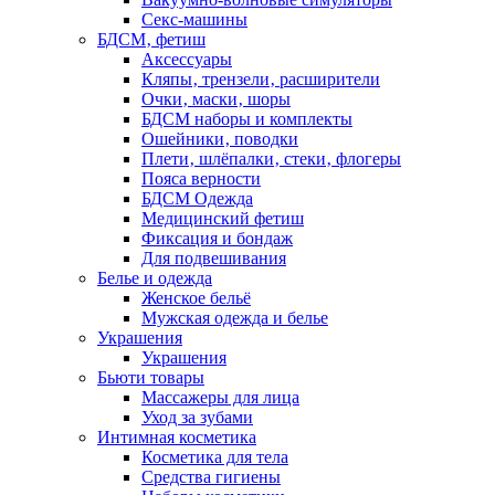
Секс-машины
БДСМ‚ фетиш
Аксессуары
Кляпы‚ трензели‚ расширители
Очки‚ маски‚ шоры
БДСМ наборы и комплекты
Ошейники‚ поводки
Плети‚ шлёпалки‚ стеки‚ флогеры
Пояса верности
БДСМ Одежда
Медицинский фетиш
Фиксация и бондаж
Для подвешивания
Белье и одежда
Женское бельё
Мужская одежда и белье
Украшения
Украшения
Бьюти товары
Массажеры для лица
Уход за зубами
Интимная косметика
Косметика для тела
Средства гигиены