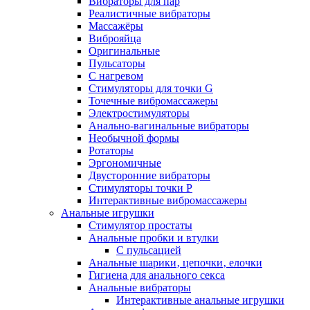
Вибраторы для пар
Реалистичные вибраторы
Массажёры
Виброяйца
Оригинальные
Пульсаторы
С нагревом
Стимуляторы для точки G
Точечные вибромассажеры
Электростимуляторы
Анально-вагинальные вибраторы
Необычной формы
Ротаторы
Эргономичные
Двусторонние вибраторы
Стимуляторы точки P
Интерактивные вибромассажеры
Анальные игрушки
Стимулятор простаты
Анальные пробки и втулки
С пульсацией
Анальные шарики‚ цепочки‚ елочки
Гигиена для анального секса
Анальные вибраторы
Интерактивные анальные игрушки