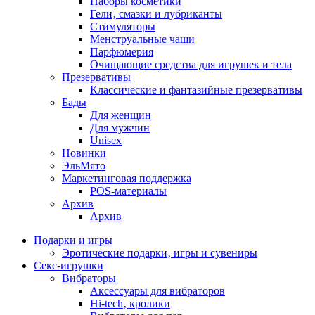
Наборы косметики
Гели‚ смазки и лубриканты
Стимуляторы
Менструальные чаши
Парфюмерия
Очищающие средства для игрушек и тела
Презервативы
Классические и фантазийные презервативы
Бады
Для женщин
Для мужчин
Unisex
Новинки
ЭльМято
Маркетинговая поддержка
POS-материалы
Архив
Архив
Подарки и игры
Эротические подарки‚ игры и сувениры
Секс-игрушки
Вибраторы
Аксессуары для вибраторов
Hi-tech‚ кролики