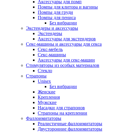
Аксессуары для помп
Помпы для клитора и вагины
Помпы для груди
Помпы для пениса
Без вибрации
Экстендеры и аксессуары
Экстендеры
Аксессуары для экстендеров
Секс-машины и аксессуары для секса
Секс-мебель
Секс-машины
Аксессуары для секс-машин
Стимуляторы из особых материалов
Стекло
Страпоны
Unisex
Без вибрации
Женские
Крепления
Мужские
Насадки для страпонов
Страпоны на креплении
Фаллоимитаторы
Реалистичные фаллоимитаторы
Двусторонние фаллоимитаторы