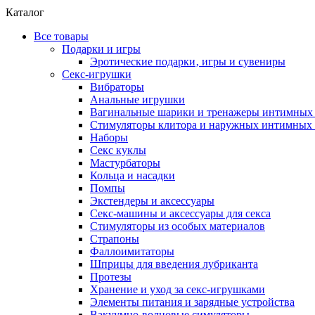
Каталог
Все товары
Подарки и игры
Эротические подарки‚ игры и сувениры
Секс-игрушки
Вибраторы
Анальные игрушки
Вагинальные шарики и тренажеры интимны
Стимуляторы клитора и наружных интимных 
Наборы
Секс куклы
Мастурбаторы
Кольца и насадки
Помпы
Экстендеры и аксессуары
Секс-машины и аксессуары для секса
Стимуляторы из особых материалов
Страпоны
Фаллоимитаторы
Шприцы для введения лубриканта
Протезы
Хранение и уход за секс-игрушками
Элементы питания и зарядные устройства
Вакуумно-волновые симуляторы