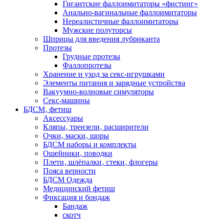
Гигантские фаллоимитаторы «фистинг»
Анально-вагинальные фаллоимитаторы
Нереалистичные фаллоимитаторы
Мужские полуторсы
Шприцы для введения лубриканта
Протезы
Грудные протезы
Фаллопротезы
Хранение и уход за секс-игрушками
Элементы питания и зарядные устройства
Вакуумно-волновые симуляторы
Секс-машины
БДСМ‚ фетиш
Аксессуары
Кляпы‚ трензели‚ расширители
Очки‚ маски‚ шоры
БДСМ наборы и комплекты
Ошейники‚ поводки
Плети‚ шлёпалки‚ стеки‚ флогеры
Пояса верности
БДСМ Одежда
Медицинский фетиш
Фиксация и бондаж
Бандаж
скотч