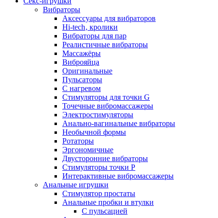
Секс-игрушки
Вибраторы
Аксессуары для вибраторов
Hi-tech‚ кролики
Вибраторы для пар
Реалистичные вибраторы
Массажёры
Виброяйца
Оригинальные
Пульсаторы
С нагревом
Стимуляторы для точки G
Точечные вибромассажеры
Электростимуляторы
Анально-вагинальные вибраторы
Необычной формы
Ротаторы
Эргономичные
Двусторонние вибраторы
Стимуляторы точки P
Интерактивные вибромассажеры
Анальные игрушки
Стимулятор простаты
Анальные пробки и втулки
С пульсацией