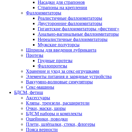
Насадки для страпонов
Страпоны на креплении
Фаллоимитаторы
Реалистичные фаллоимитаторы
Двусторонние фаллоимитаторы
Гигантские фаллоимитаторы «фистинг»
Анально-вагинальные фаллоимитаторы
Нереалистичные фаллоимитаторы
Мужские полуторсы
Шприцы для введения лубриканта
Протезы
Грудные протезы
Фаллопротезы
Хранение и уход за секс-игрушками
Элементы питания и зарядные устройства
Вакуумно-волновые симуляторы
Секс-машины
БДСМ‚ фетиш
Аксессуары
Кляпы‚ трензели‚ расширители
Очки‚ маски‚ шоры
БДСМ наборы и комплекты
Ошейники‚ поводки
Плети‚ шлёпалки‚ стеки‚ флогеры
Пояса верности