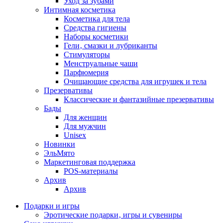
Уход за зубами
Интимная косметика
Косметика для тела
Средства гигиены
Наборы косметики
Гели‚ смазки и лубриканты
Стимуляторы
Менструальные чаши
Парфюмерия
Очищающие средства для игрушек и тела
Презервативы
Классические и фантазийные презервативы
Бады
Для женщин
Для мужчин
Unisex
Новинки
ЭльМято
Маркетинговая поддержка
POS-материалы
Архив
Архив
Подарки и игры
Эротические подарки‚ игры и сувениры