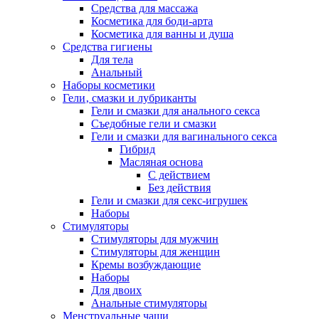
Средства для массажа
Косметика для боди-арта
Косметика для ванны и душа
Средства гигиены
Для тела
Анальный
Наборы косметики
Гели‚ смазки и лубриканты
Гели и смазки для анального секса
Съедобные гели и смазки
Гели и смазки для вагинального секса
Гибрид
Масляная основа
С действием
Без действия
Гели и смазки для секс-игрушек
Наборы
Стимуляторы
Стимуляторы для мужчин
Стимуляторы для женщин
Кремы возбуждающие
Наборы
Для двоих
Анальные стимуляторы
Менструальные чаши