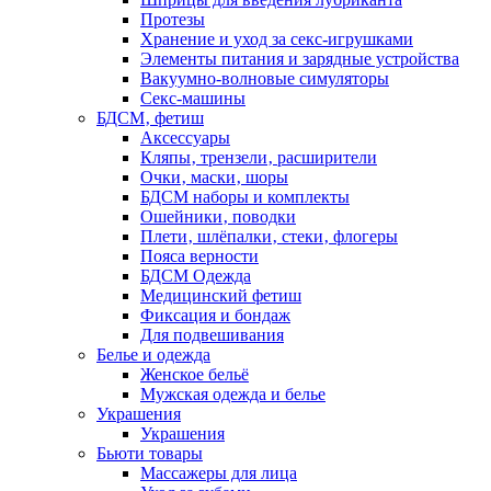
Протезы
Хранение и уход за секс-игрушками
Элементы питания и зарядные устройства
Вакуумно-волновые симуляторы
Секс-машины
БДСМ‚ фетиш
Аксессуары
Кляпы‚ трензели‚ расширители
Очки‚ маски‚ шоры
БДСМ наборы и комплекты
Ошейники‚ поводки
Плети‚ шлёпалки‚ стеки‚ флогеры
Пояса верности
БДСМ Одежда
Медицинский фетиш
Фиксация и бондаж
Для подвешивания
Белье и одежда
Женское бельё
Мужская одежда и белье
Украшения
Украшения
Бьюти товары
Массажеры для лица