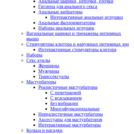
Анальные шарики‚ цепочки‚ елочки
Гигиена для анального секса
Анальные вибраторы
Интерактивные анальные игрушки
Анальные фаллоимитаторы
Наборы анальных игрушек
Вагинальные шарики и тренажеры интимных
мышц
Стимуляторы клитора и наружных интимных зон
Интерактивные стимуляторы клитора
Наборы
Секс куклы
Женщины
Мужчины
Транссексуалы
Мастурбаторы
Реалистичные мастурбаторы
С пенетрацией
С всасыванием
Без вибрации
Многофункциональные
Нереалистичные мастурбаторы
Аксессуары для мастурбаторов
Интерактивные мастурбаторы
Кольца и насадки