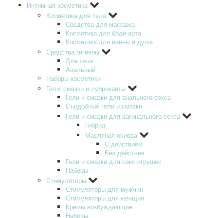
Интимная косметика
Косметика для тела
Средства для массажа
Косметика для боди-арта
Косметика для ванны и душа
Средства гигиены
Для тела
Анальный
Наборы косметики
Гели‚ смазки и лубриканты
Гели и смазки для анального секса
Съедобные гели и смазки
Гели и смазки для вагинального секса
Гибрид
Масляная основа
С действием
Без действия
Гели и смазки для секс-игрушек
Наборы
Стимуляторы
Стимуляторы для мужчин
Стимуляторы для женщин
Кремы возбуждающие
Наборы