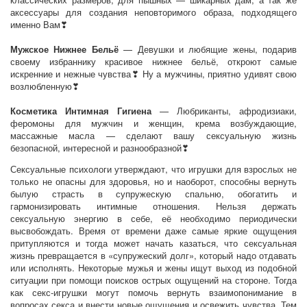
аксессуары для создания неповторимого образа, подходящего
именно Вам❣
Мужское Нижнее Бельё
— Девушки и любящие жены, подарив
своему избраннику красивое нижнее бельё, откроют самые
искренние и нежные чувства❣ Ну а мужчины, приятно удивят свою
возлюбленную❣
Косметика Интимная Гигиена
— Любриканты, афродизиаки,
феромоны для мужчин и женщин, крема возбуждающие,
массажные масла — сделают вашу сексуальную жизнь
безопасной, интересной и разнообразной❣
Сексуальные психологи утверждают, что игрушки для взрослых не
только не опасны для здоровья, но и наоборот, способны вернуть
былую страсть в супружескую спальню, обогатить и
гармонизировать интимные отношения. Нельзя держать
сексуальную энергию в себе, её необходимо периодически
высвобождать. Время от времени даже самые яркие ощущения
притупляются и тогда может начать казаться, что сексуальная
жизнь превращается в «супружеский долг», который надо отдавать
или исполнять. Некоторые мужья и жены ищут выход из подобной
ситуации при помощи поисков острых ощущений на стороне. Тогда
как секс-игрушки могут помочь вернуть взаимопонимание в
вопросах секса и внести новые ощущения и освежить чувства. Тем