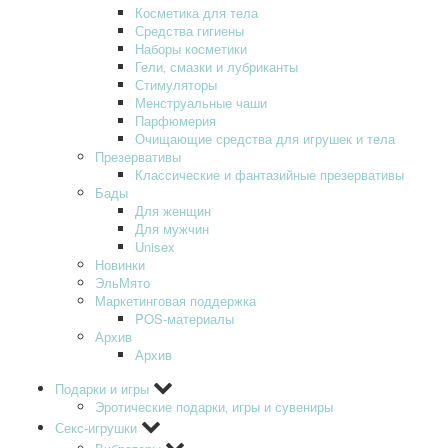
Косметика для тела
Средства гигиены
Наборы косметики
Гели‚ смазки и лубриканты
Стимуляторы
Менструальные чаши
Парфюмерия
Очищающие средства для игрушек и тела
Презервативы
Классические и фантазийные презервативы
Бады
Для женщин
Для мужчин
Unisex
Новинки
ЭльМято
Маркетинговая поддержка
POS-материалы
Архив
Архив
Подарки и игры
Эротические подарки‚ игры и сувениры
Секс-игрушки