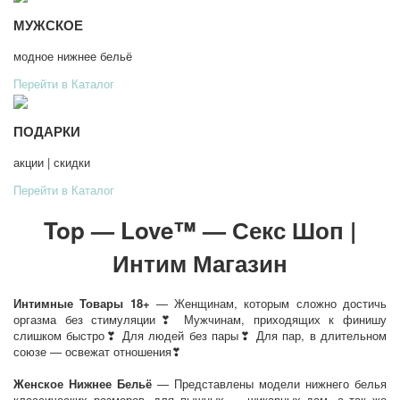
МУЖСКОЕ
модное нижнее бельё
Перейти в Каталог
ПОДАРКИ
акции | скидки
Перейти в Каталог
Top
—
Love™ — Секс Шоп |
Интим Магазин
Интимные Товары 18+
— Женщинам, которым сложно достичь
оргазма без стимуляции❣ Мужчинам, приходящих к финишу
слишком быстро❣ Для людей без пары❣ Для пар, в длительном
союзе — освежат отношения❣
Женское Нижнее Бельё
— Представлены модели нижнего белья
классических размеров, для пышных — шикарных дам, а так же