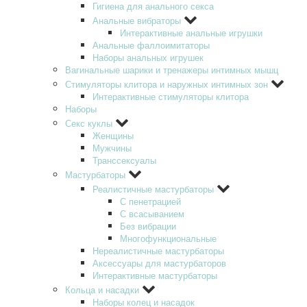
Гигиена для анального секса
Анальные вибраторы
Интерактивные анальные игрушки
Анальные фаллоимитаторы
Наборы анальных игрушек
Вагинальные шарики и тренажеры интимных мышц
Стимуляторы клитора и наружных интимных зон
Интерактивные стимуляторы клитора
Наборы
Секс куклы
Женщины
Мужчины
Транссексуалы
Мастурбаторы
Реалистичные мастурбаторы
С пенетрацией
С всасыванием
Без вибрации
Многофункциональные
Нереалистичные мастурбаторы
Аксессуары для мастурбаторов
Интерактивные мастурбаторы
Кольца и насадки
Наборы колец и насадок