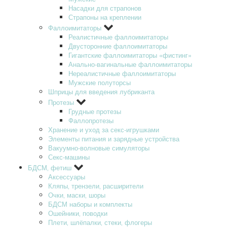
Насадки для страпонов
Страпоны на креплении
Фаллоимитаторы
Реалистичные фаллоимитаторы
Двусторонние фаллоимитаторы
Гигантские фаллоимитаторы «фистинг»
Анально-вагинальные фаллоимитаторы
Нереалистичные фаллоимитаторы
Мужские полуторсы
Шприцы для введения лубриканта
Протезы
Грудные протезы
Фаллопротезы
Хранение и уход за секс-игрушками
Элементы питания и зарядные устройства
Вакуумно-волновые симуляторы
Секс-машины
БДСМ‚ фетиш
Аксессуары
Кляпы‚ трензели‚ расширители
Очки‚ маски‚ шоры
БДСМ наборы и комплекты
Ошейники‚ поводки
Плети‚ шлёпалки‚ стеки‚ флогеры