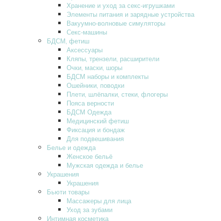
Хранение и уход за секс-игрушками
Элементы питания и зарядные устройства
Вакуумно-волновые симуляторы
Секс-машины
БДСМ‚ фетиш
Аксессуары
Кляпы‚ трензели‚ расширители
Очки‚ маски‚ шоры
БДСМ наборы и комплекты
Ошейники‚ поводки
Плети‚ шлёпалки‚ стеки‚ флогеры
Пояса верности
БДСМ Одежда
Медицинский фетиш
Фиксация и бондаж
Для подвешивания
Белье и одежда
Женское бельё
Мужская одежда и белье
Украшения
Украшения
Бьюти товары
Массажеры для лица
Уход за зубами
Интимная косметика