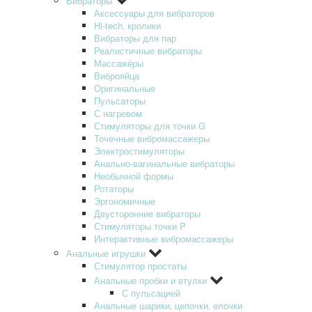
Вибраторы
Аксессуары для вибраторов
Hi-tech‚ кролики
Вибраторы для пар
Реалистичные вибраторы
Массажёры
Виброяйца
Оригинальные
Пульсаторы
С нагревом
Стимуляторы для точки G
Точечные вибромассажеры
Электростимуляторы
Анально-вагинальные вибраторы
Необычной формы
Ротаторы
Эргономичные
Двусторонние вибраторы
Стимуляторы точки P
Интерактивные вибромассажеры
Анальные игрушки
Стимулятор простаты
Анальные пробки и втулки
С пульсацией
Анальные шарики‚ цепочки‚ елочки